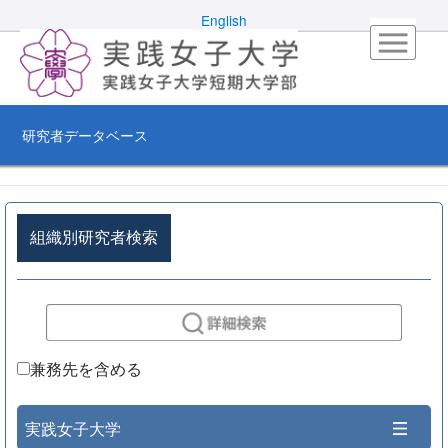
English
研究者データベース
組織別研究者検索
兼務先を含める
実践女子大学