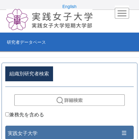
English
研究者データベース
組織別研究者検索
兼務先を含める
実践女子大学