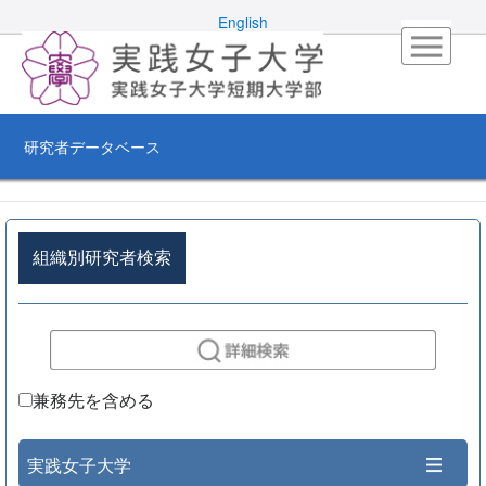
English
研究者データベース
組織別研究者検索
兼務先を含める
実践女子大学