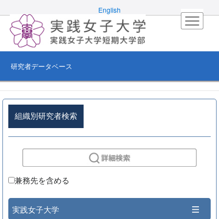
English
研究者データベース
組織別研究者検索
兼務先を含める
実践女子大学