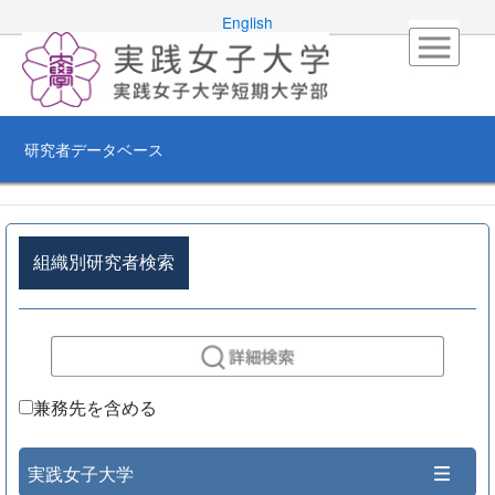
English
研究者データベース
組織別研究者検索
兼務先を含める
実践女子大学