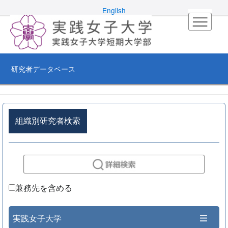
English
研究者データベース
組織別研究者検索
兼務先を含める
実践女子大学