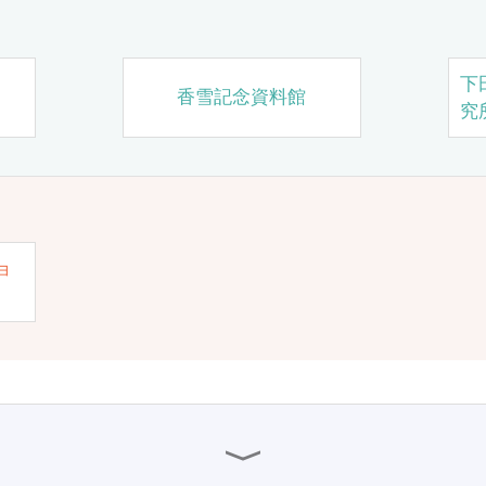
下
香雪記念資料館
究
ョ