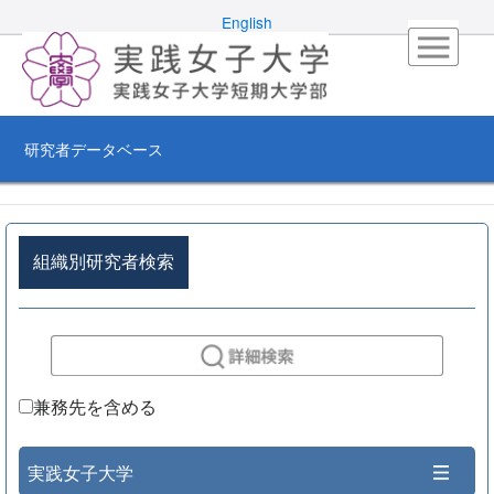
English
研究者データベース
組織別研究者検索
兼務先を含める
実践女子大学