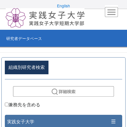
English
研究者データベース
組織別研究者検索
兼務先を含める
実践女子大学