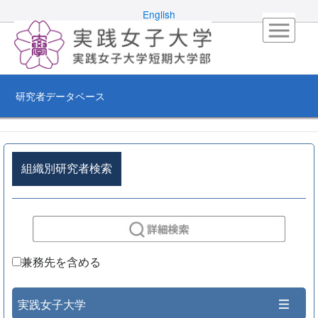
English
研究者データベース
組織別研究者検索
兼務先を含める
実践女子大学