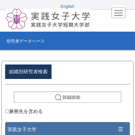
English
研究者データベース
組織別研究者検索
兼務先を含める
実践女子大学