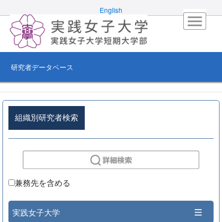
English
研究者データベース
組織別研究者検索
兼務先を含める
実践女子大学