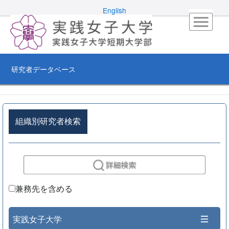
English
研究者データベース
組織別研究者検索
兼務先を含める
実践女子大学