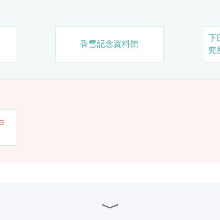
下
香雪記念資料館
究
ョ