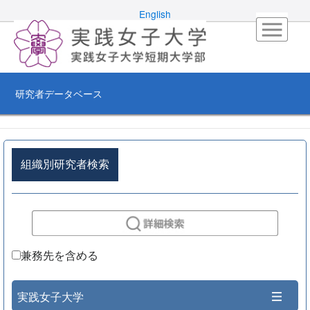
English
研究者データベース
組織別研究者検索
兼務先を含める
実践女子大学