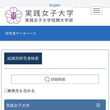
English
研究者データベース
組織別研究者検索
兼務先を含める
実践女子大学