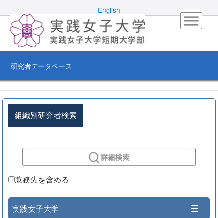
English
研究者データベース
組織別研究者検索
兼務先を含める
実践女子大学