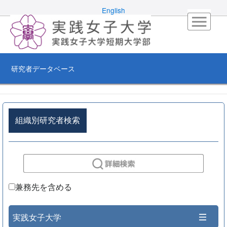
English
研究者データベース
組織別研究者検索
兼務先を含める
実践女子大学