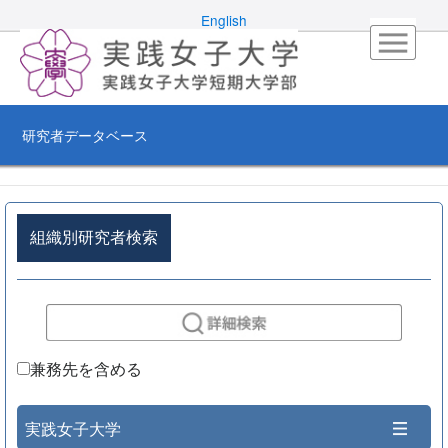
English
研究者データベース
組織別研究者検索
兼務先を含める
実践女子大学