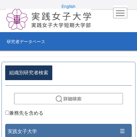
English
研究者データベース
組織別研究者検索
兼務先を含める
実践女子大学