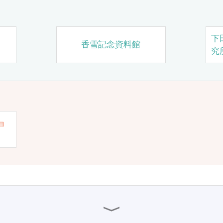
下
香雪記念資料館
究
ョ