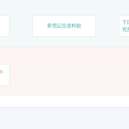
下
香雪記念資料館
究
ョ