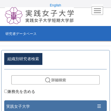
English
研究者データベース
組織別研究者検索
兼務先を含める
実践女子大学