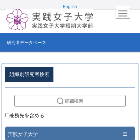
English
研究者データベース
組織別研究者検索
兼務先を含める
実践女子大学