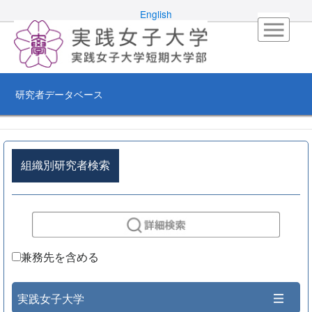
English
研究者データベース
組織別研究者検索
兼務先を含める
実践女子大学