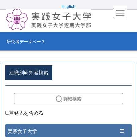
English
研究者データベース
組織別研究者検索
兼務先を含める
実践女子大学