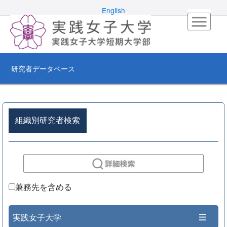
English
研究者データベース
組織別研究者検索
兼務先を含める
実践女子大学