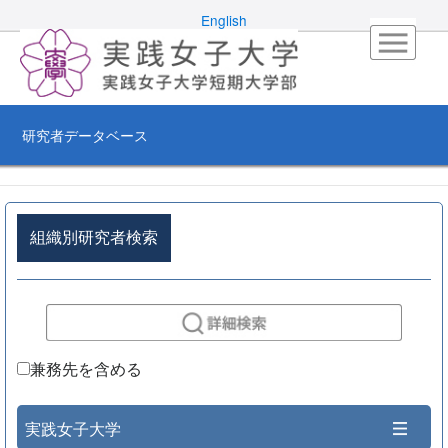
English
研究者データベース
組織別研究者検索
兼務先を含める
実践女子大学