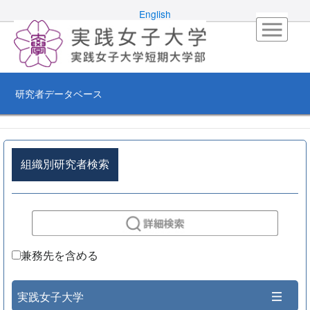
English
研究者データベース
組織別研究者検索
兼務先を含める
実践女子大学