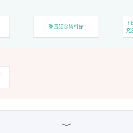
下
香雪記念資料館
究
ョ