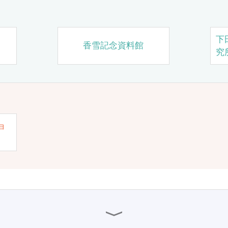
下
香雪記念資料館
究
ョ