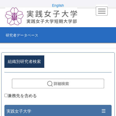
English
研究者データベース
組織別研究者検索
兼務先を含める
実践女子大学