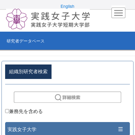
English
研究者データベース
組織別研究者検索
兼務先を含める
実践女子大学