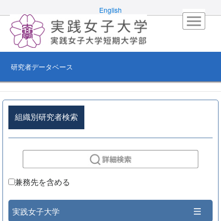
English
研究者データベース
組織別研究者検索
兼務先を含める
実践女子大学