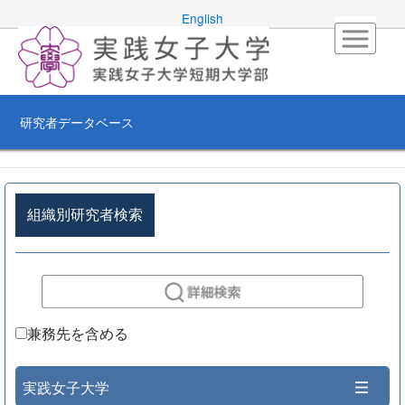
English
研究者データベース
組織別研究者検索
兼務先を含める
実践女子大学