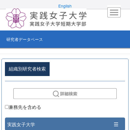
English
研究者データベース
組織別研究者検索
兼務先を含める
実践女子大学