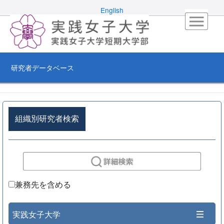
English
研究者データベース
組織別研究者検索
兼務先を含める
実践女子大学