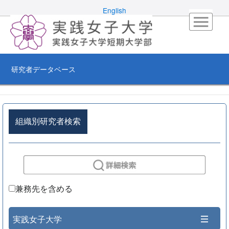
English
研究者データベース
組織別研究者検索
兼務先を含める
実践女子大学