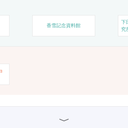
下
香雪記念資料館
究
ョ