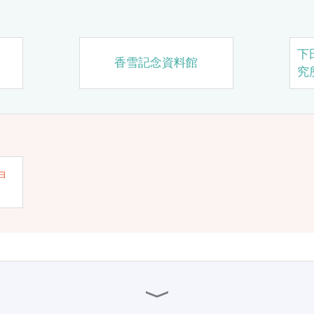
下
香雪記念資料館
究
ョ