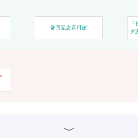
下
香雪記念資料館
究
ョ