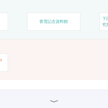
下
香雪記念資料館
究
ョ