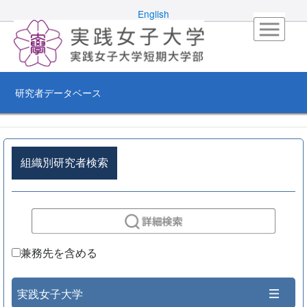
English
研究者データベース
組織別研究者検索
兼務先を含める
実践女子大学