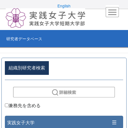
English
研究者データベース
組織別研究者検索
兼務先を含める
実践女子大学