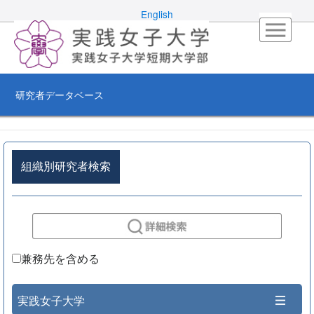
English
研究者データベース
組織別研究者検索
兼務先を含める
実践女子大学