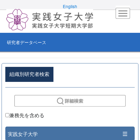
English
研究者データベース
組織別研究者検索
兼務先を含める
実践女子大学