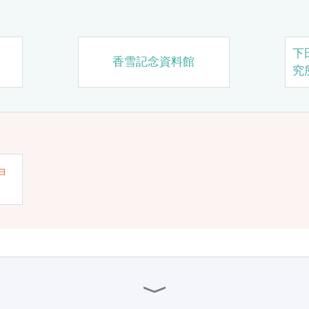
下
香雪記念資料館
究
ョ