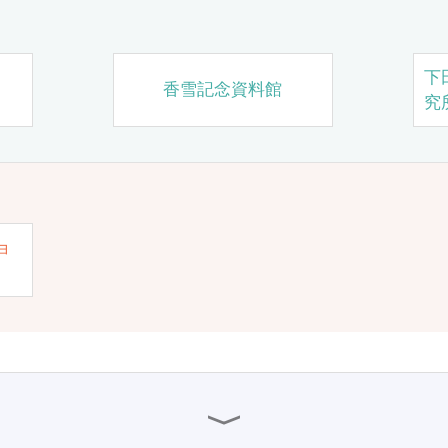
下
香雪記念資料館
究
ョ