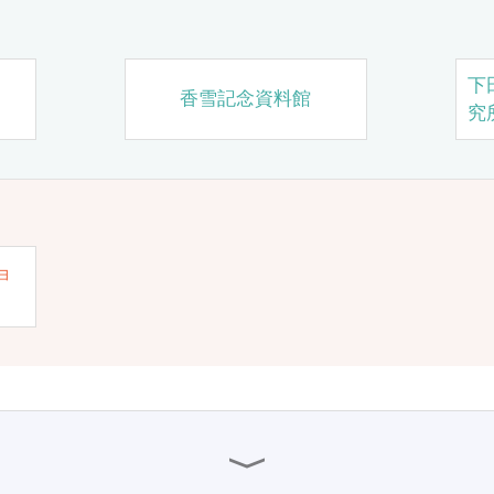
下
香雪記念資料館
究
ョ