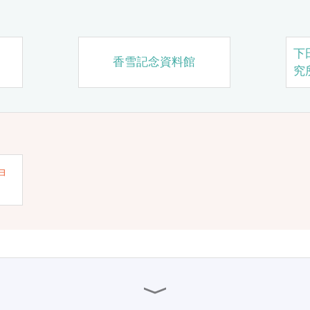
下
香雪記念資料館
究
ョ